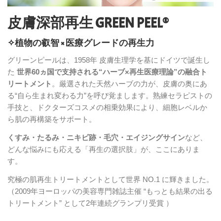
皮膚深部再生 GREEN PEEL®
✧植物の叡智 × 医療グレードの再生力
グリーンピールは、1958年 皮膚生理学を基にドイツで誕生し
た
世界60ヵ国で支持される“ハーブ×再生医療理論”の融合ト
リートメント
。厳選された天然ハーブの力が、皮膚の奥にあ
る“自ら生まれ変わる力”を呼び覚まします。熟練セラピストの
手技と、ドクターズコスメの相乗効果により、細胞レベルか
ら肌の再構築をサポート。
くすみ・たるみ・ニキビ跡・毛穴・エイジングサイン
など、
どんな悩みにも応える「再生の選択肢」が、ここにありま
す。
究極の肌再生トリートメントとして世界 NO.1 に輝きました。
（2009年ヨーロッパの美容専門雑誌主催 “もっとも結果の出る
トリートメント” として2年連続グランプリ受賞 ）