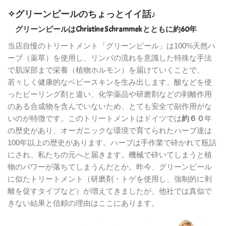
✧
グリーンピールのちょっとイイ話♪
グリーンピールはChristine Schrammek とともに約60年
当店自慢のトリートメント「グリーンピール」は100%天然ハ
ーブ（薬草）を使用し、リンパの流れを意識した特殊な手法
で肌深部まで栄養（植物ホルモン）を届けていくことで、
若々しく健康的なベビースキンを生み出します。酸などを使
ったピーリング剤と違い、化学薬品や研磨剤などの剥離作用
のある合成物を含んでいないため、とても安全で副作用がな
いのが特徴です。このトリートメントはドイツでは
約６０
年
の歴史があり、オーガニックな環境で育てられたハーブ達は
100年以上の歴史があります。ハーブは手作業で砕かれて瓶詰
にされ、私たちの元へと届きます。機械で砕いてしまうと植
物のパワーが落ちてしまうんだとか。昨今、グリーンピール
に似たトリートメント（研磨剤・トゲを使用し、強制的に剥
離を促すタイプなど）が増えてきましたが、他社では真似で
きない結果と信頼の理由はここにあります。