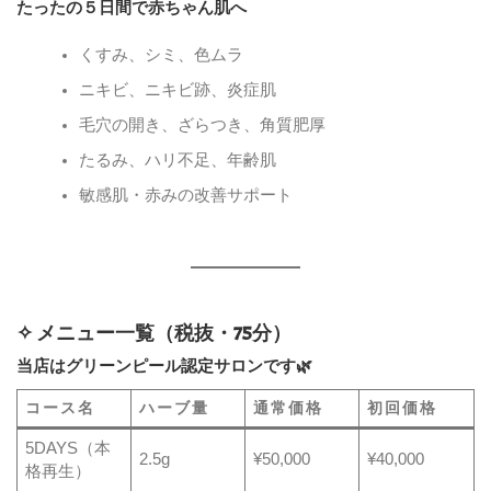
たったの５日間で赤ちゃん肌へ
くすみ、シミ、色ムラ
ニキビ、ニキビ跡、炎症肌
毛穴の開き、ざらつき、角質肥厚
たるみ、ハリ不足、年齢肌
敏感肌・赤みの改善サポート
✧ メニュー一覧（税抜・75分）
当店はグリーンピール認定サロンです
🌿
コース名
ハーブ量
通常価格
初回価格
5DAYS（本
2.5g
¥50,000
¥40,000
格再生）