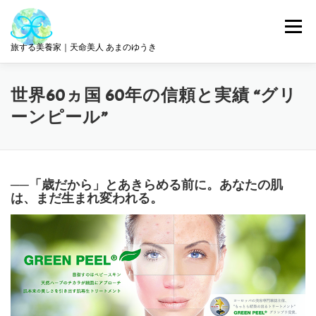
コ
ン
メニュー
テ
旅する美養家｜天命美人 あまのゆうき
ン
ツ
へ
統合美養
旅とリトリート
ABOUT ME
世界60ヵ国 60年の信頼と実績 “グリ
ス
キ
ーンピール”
ッ
プ
サロン情報
GET IN TOUCH
──「歳だから」とあきらめる前に。あなたの肌
は、まだ生まれ変われる。