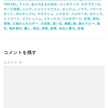
TRAVEL
,
アシラ
,
ありのままの自分
,
エッサウィラ
,
カサブランカ
,
サハラ砂漠
,
シェア
,
シェフシャウエン
,
タンジェ
,
ノマド
,
パワース
ポット
,
ボルテックス
,
マラケシュ
,
メクネス
,
メルズーガ
,
モロッコ
,
リトリート
,
リフレッシュ
,
リラックス
,
ワルザザード
,
共有
,
再生
,
冒険
,
土地のエネルギー
,
大自然
,
思い出
,
感動
,
旅
,
旅セラピー
,
旅
行
,
海外旅行
,
癒し
,
発見
,
砂漠
,
絶景
,
自分に還る
,
至福
コメントを残す
コメント
※