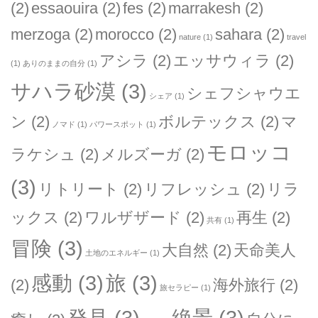
(2)
essaouira
(2)
fes
(2)
marrakesh
(2)
merzoga
(2)
morocco
(2)
sahara
(2)
nature
(1)
travel
アシラ
(2)
エッサウィラ
(2)
(1)
ありのままの自分
(1)
サハラ砂漠
(3)
シェフシャウエ
シェア
(1)
ン
(2)
ボルテックス
(2)
マ
ノマド
(1)
パワースポット
(1)
モロッコ
ラケシュ
(2)
メルズーガ
(2)
(3)
リトリート
(2)
リフレッシュ
(2)
リラ
ックス
(2)
ワルザザード
(2)
再生
(2)
共有
(1)
冒険
(3)
大自然
(2)
天命美人
土地のエネルギー
(1)
感動
(3)
旅
(3)
(2)
海外旅行
(2)
旅セラピー
(1)
発見
(3)
絶景
(3)