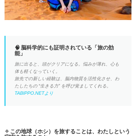
🧠 脳科学的にも証明されている「旅の効
能」
旅に出ると、頭がクリアになる。悩みが薄れ、心も
体も軽くなっていく。
旅先での新しい経験は、脳内物質を活性化させ、わ
たしたちの “生きる力” を呼び覚ましてくれる。
TABIPPO.NETより
✧ この地球（ホシ）を旅することは、わたしという