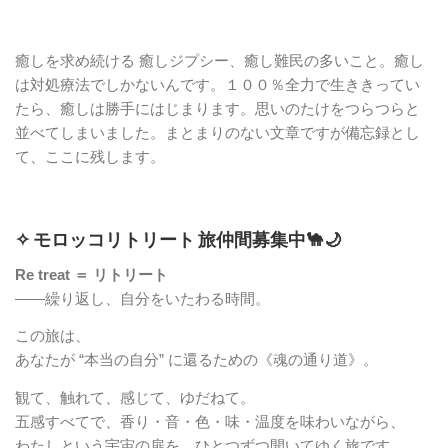
癒しを求め続ける 癒しジプシー、癒し難民の多いこと。癒し
は対処療法でしかないんです。１００％全力で生ききってい
たら、癒しは勝手にはじまります。思いのたけをつらつらと
並べてしまいました。まとまりのない文章ですが備忘録とし
て、ここに残します。
✧ モロッコリトリート 旅仲間募集中🐪🌙
Re treat ＝ リトリート
――繰り返し、自分をいたわる時間。
この旅は、
あなたが “本当の自分” に還るための《魂の通り道》。
観て、触れて、感じて、ゆだねて。
五感すべてで、香り・音・色・味・温度を味わいながら、
わたしという宇宙の扉を、ひとつずつ開いてゆく旅です。