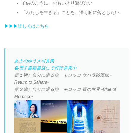
子供のように、おもいきり遊びたい
「わたしを生きる」ことを、深く腑に落としたい
▶︎▶︎▶︎詳しくはこちら
あまのゆうき写真集
各電子書籍書店にて好評発売中
第１弾）自分に還る旅 モロッコ サハラ砂漠編 -
Return to Sahara-
第２弾）自分に還る旅 モロッコ 青の世界 -Blue of
Morocco-