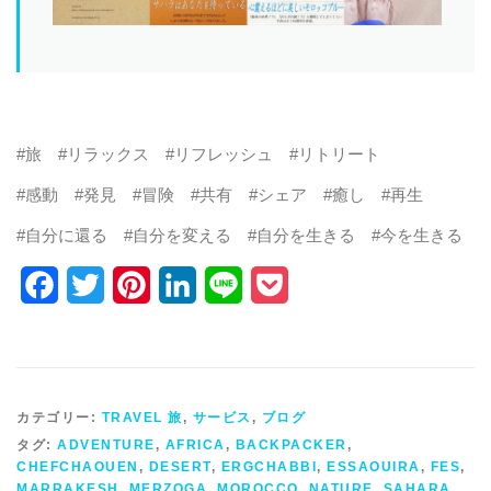
#旅 #リラックス #リフレッシュ #リトリート
#感動 #発見 #冒険 #共有 #シェア #癒し #再生
#自分に還る #自分を変える #自分を生きる #今を生きる
Facebook
Twitter
Pinterest
LinkedIn
Line
Pocket
カテゴリー:
TRAVEL 旅
,
サービス
,
ブログ
タグ:
ADVENTURE
,
AFRICA
,
BACKPACKER
,
CHEFCHAOUEN
,
DESERT
,
ERGCHABBI
,
ESSAOUIRA
,
FES
,
MARRAKESH
,
MERZOGA
,
MOROCCO
,
NATURE
,
SAHARA
,