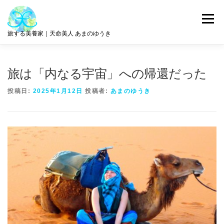
コ
ン
メニュー
テ
旅する美養家｜天命美人 あまのゆうき
ン
ツ
へ
統合美養
旅とリトリート
ABOUT ME
ス
旅は「内なる宇宙」への帰還だった
キ
ッ
投稿日:
2025年1月12日
投稿者:
あまのゆうき
プ
サロン情報
GET IN TOUCH