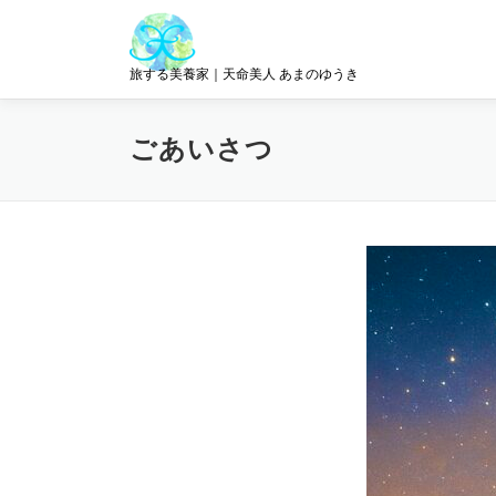
コ
ン
テ
旅する美養家｜天命美人 あまのゆうき
ン
ツ
へ
ごあいさつ
ス
キ
ッ
プ