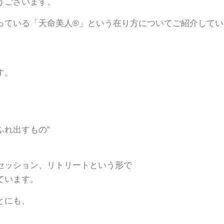
うございます。
っている「天命美人®︎」という在り方についてご紹介して
す。
ふれ出すもの”
セッション、リトリートという形で
ています。
とにも、