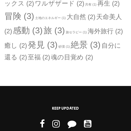
ックス
(2)
ワルザザード
(2)
再生
(2)
共有
(1)
冒険
(3)
大自然
(2)
天命美人
土地のエネルギー
(1)
感動
(3)
旅
(3)
(2)
海外旅行
(2)
旅セラピー
(1)
発見
(3)
絶景
(3)
癒し
(2)
自分に
砂漠
(1)
還る
(2)
至福
(2)
魂の目覚め
(2)
KEEP UPDATED