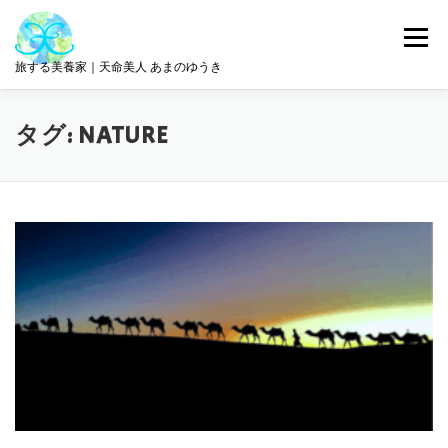
コ
ン
メニュー
テ
旅する美養家｜天命美人 あまのゆうき
ン
ツ
へ
統合美養
旅とリトリート
ABOUT ME
タグ:
NATURE
ス
キ
ッ
プ
サロン情報
GET IN TOUCH