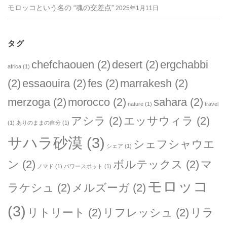
モロッコという名の “魂の交差点”
2025年1月11日
タグ
chefchaouen
(2)
desert
(2)
ergchabbi
africa
(1)
(2)
essaouira
(2)
fes
(2)
marrakesh
(2)
merzoga
(2)
morocco
(2)
sahara
(2)
nature
(1)
travel
アシラ
(2)
エッサウィラ
(2)
(1)
ありのままの自分
(1)
サハラ砂漠
(3)
シェフシャウエ
シェア
(1)
ン
(2)
ボルテックス
(2)
マ
ノマド
(1)
パワースポット
(1)
モロッコ
ラケシュ
(2)
メルズーガ
(2)
(3)
リトリート
(2)
リフレッシュ
(2)
リラ