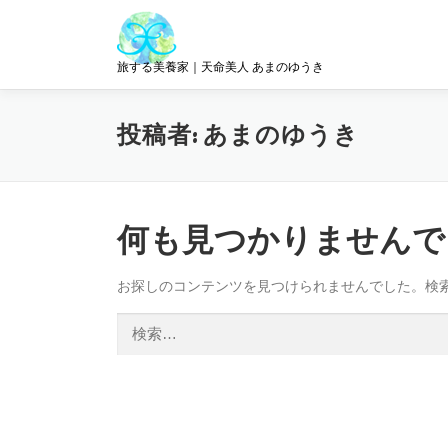
コ
ン
テ
旅する美養家｜天命美人 あまのゆうき
ン
ツ
へ
投稿者:
あまのゆうき
ス
キ
ッ
プ
何も見つかりませんで
お探しのコンテンツを見つけられませんでした。検
検
索: