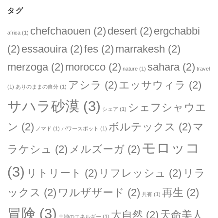
タグ
chefchaouen
(2)
desert
(2)
ergchabbi
africa
(1)
(2)
essaouira
(2)
fes
(2)
marrakesh
(2)
merzoga
(2)
morocco
(2)
sahara
(2)
nature
(1)
travel
アシラ
(2)
エッサウィラ
(2)
(1)
ありのままの自分
(1)
サハラ砂漠
(3)
シェフシャウエ
シェア
(1)
ン
(2)
ボルテックス
(2)
マ
ノマド
(1)
パワースポット
(1)
モロッコ
ラケシュ
(2)
メルズーガ
(2)
(3)
リトリート
(2)
リフレッシュ
(2)
リラ
ックス
(2)
ワルザザード
(2)
再生
(2)
共有
(1)
冒険
(3)
大自然
(2)
天命美人
土地のエネルギー
(1)