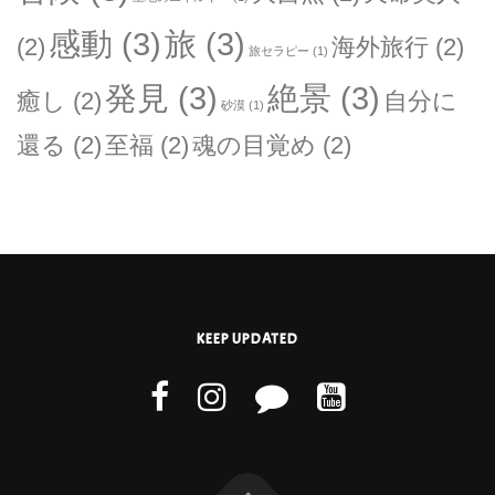
感動
(3)
旅
(3)
(2)
海外旅行
(2)
旅セラピー
(1)
発見
(3)
絶景
(3)
癒し
(2)
自分に
砂漠
(1)
還る
(2)
至福
(2)
魂の目覚め
(2)
KEEP UPDATED