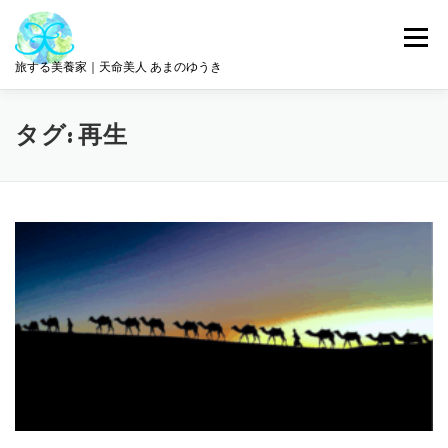
コ
ン
メニュー
テ
旅する美養家｜天命美人 あまのゆうき
ン
ツ
へ
統合美養
旅とリトリート
ABOUT ME
タグ:
再生
ス
キ
ッ
プ
サロン情報
GET IN TOUCH