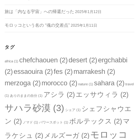
旅は「内なる宇宙」への帰還だった
2025年1月12日
モロッコという名の “魂の交差点”
2025年1月11日
タグ
chefchaouen
(2)
desert
(2)
ergchabbi
africa
(1)
(2)
essaouira
(2)
fes
(2)
marrakesh
(2)
merzoga
(2)
morocco
(2)
sahara
(2)
nature
(1)
travel
アシラ
(2)
エッサウィラ
(2)
(1)
ありのままの自分
(1)
サハラ砂漠
(3)
シェフシャウエ
シェア
(1)
ン
(2)
ボルテックス
(2)
マ
ノマド
(1)
パワースポット
(1)
モロッコ
ラケシュ
(2)
メルズーガ
(2)