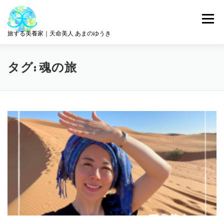
コ
ン
メニュー
テ
旅する美養家｜天命美人 あまのゆうき
ン
ツ
へ
統合美養
旅とリトリート
ABOUT ME
タグ:
魂の旅
ス
キ
ッ
プ
サロン情報
GET IN TOUCH