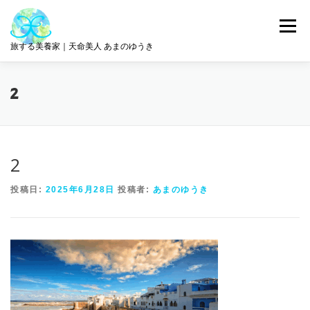
コ
ン
メニュー
テ
旅する美養家｜天命美人 あまのゆうき
ン
ツ
へ
統合美養
旅とリトリート
ABOUT ME
2
ス
キ
ッ
プ
サロン情報
GET IN TOUCH
2
投稿日:
2025年6月28日
投稿者:
あまのゆうき