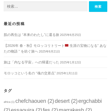
検
索:
最近の投稿
肌の再生は “本来のわたし”に還る旅
2025年6月25日
【2026年 春・秋】モロッコリトリート
生涯の宝物になる” あな
たの物語 ” を紡ぐ旅へ
2025年6月21日
旅は「内なる宇宙」への帰還だった
2025年1月12日
モロッコという名の “魂の交差点”
2025年1月11日
タグ
chefchaouen
(2)
desert
(2)
ergchabbi
africa
(1)
(2)
essaouira
(2)
fes
(2)
marrakesh
(2)