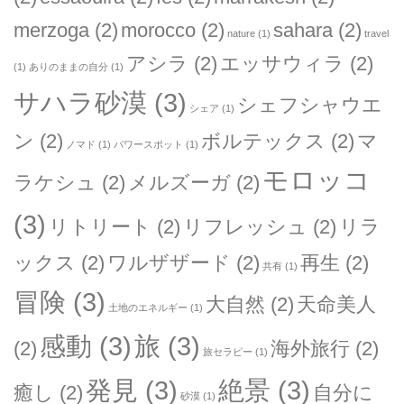
merzoga
(2)
morocco
(2)
sahara
(2)
nature
(1)
travel
アシラ
(2)
エッサウィラ
(2)
(1)
ありのままの自分
(1)
サハラ砂漠
(3)
シェフシャウエ
シェア
(1)
ン
(2)
ボルテックス
(2)
マ
ノマド
(1)
パワースポット
(1)
モロッコ
ラケシュ
(2)
メルズーガ
(2)
(3)
リトリート
(2)
リフレッシュ
(2)
リラ
ックス
(2)
ワルザザード
(2)
再生
(2)
共有
(1)
冒険
(3)
大自然
(2)
天命美人
土地のエネルギー
(1)
感動
(3)
旅
(3)
(2)
海外旅行
(2)
旅セラピー
(1)
発見
(3)
絶景
(3)
癒し
(2)
自分に
砂漠
(1)