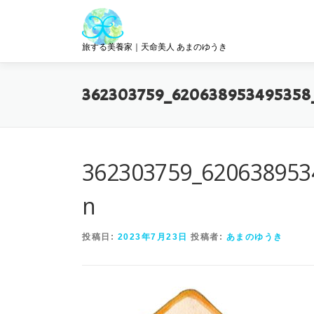
コ
ン
テ
旅する美養家｜天命美人 あまのゆうき
ン
ツ
へ
362303759_620638953495358
ス
キ
ッ
プ
362303759_620638953
n
投稿日:
2023年7月23日
投稿者:
あまのゆうき