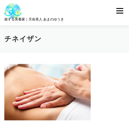
コ
ン
メニュー
テ
旅する美養家｜天命美人 あまのゆうき
ン
ツ
へ
統合美養
旅とリトリート
ABOUT ME
チネイザン
ス
キ
ッ
プ
サロン情報
GET IN TOUCH