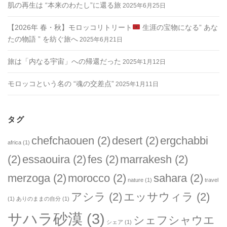
肌の再生は “本来のわたし”に還る旅
2025年6月25日
【2026年 春・秋】モロッコリトリート
生涯の宝物になる” あな
たの物語 ” を紡ぐ旅へ
2025年6月21日
旅は「内なる宇宙」への帰還だった
2025年1月12日
モロッコという名の “魂の交差点”
2025年1月11日
タグ
chefchaouen
(2)
desert
(2)
ergchabbi
africa
(1)
(2)
essaouira
(2)
fes
(2)
marrakesh
(2)
merzoga
(2)
morocco
(2)
sahara
(2)
nature
(1)
travel
アシラ
(2)
エッサウィラ
(2)
(1)
ありのままの自分
(1)
サハラ砂漠
(3)
シェフシャウエ
シェア
(1)