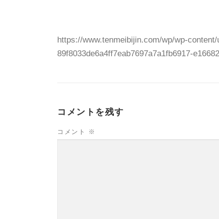
https://www.tenmeibijin.com/wp/wp-content/
89f8033de6a4ff7eab7697a7a1fb6917-e1668
コメントを残す
コメント
※