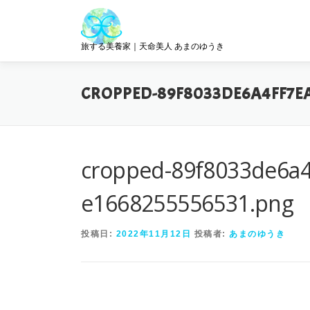
コ
ン
テ
旅する美養家｜天命美人 あまのゆうき
ン
ツ
へ
CROPPED-89F8033DE6A4FF7EA
ス
キ
ッ
プ
cropped-89f8033de6a4
e1668255556531.png
投稿日:
2022年11月12日
投稿者:
あまのゆうき