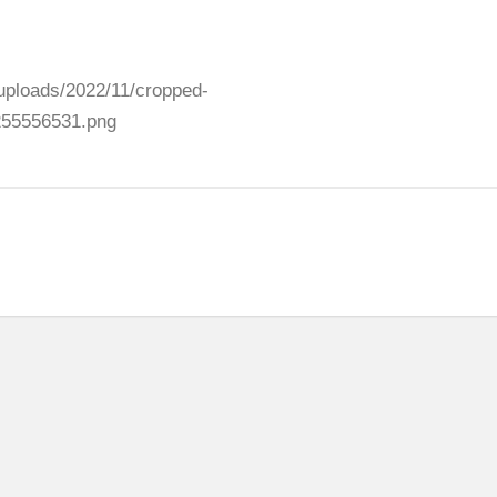
uploads/2022/11/cropped-
255556531.png