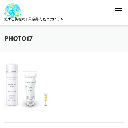
コ
ン
メニュー
テ
旅する美養家｜天命美人 あまのゆうき
ン
ツ
へ
統合美養
旅とリトリート
ABOUT ME
PHOTO17
ス
キ
ッ
プ
サロン情報
GET IN TOUCH