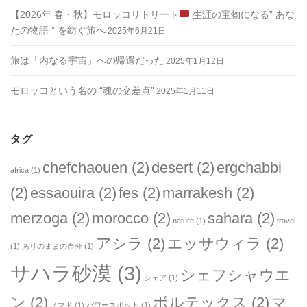
【2026年 春・秋】モロッコリトリート
生涯の宝物になる” あな
たの物語 ” を紡ぐ旅へ
2025年6月21日
旅は「内なる宇宙」への帰還だった
2025年1月12日
モロッコという名の “魂の交差点”
2025年1月11日
タグ
chefchaouen
(2)
desert
(2)
ergchabbi
africa
(1)
(2)
essaouira
(2)
fes
(2)
marrakesh
(2)
merzoga
(2)
morocco
(2)
sahara
(2)
nature
(1)
travel
アシラ
(2)
エッサウィラ
(2)
(1)
ありのままの自分
(1)
サハラ砂漠
(3)
シェフシャウエ
シェア
(1)
ン
(2)
ボルテックス
(2)
マ
ノマド
(1)
パワースポット
(1)