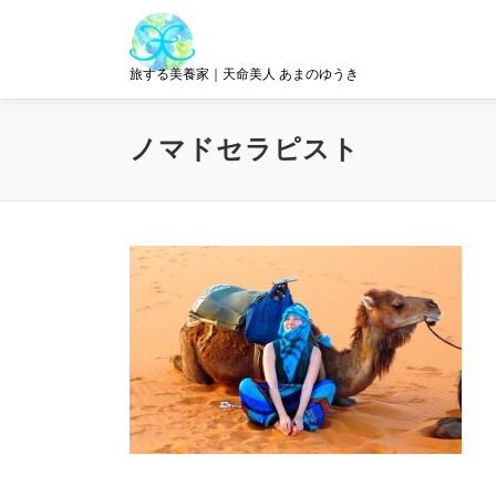
コ
ン
テ
旅する美養家｜天命美人 あまのゆうき
ン
ツ
へ
ノマドセラピスト
ス
キ
ッ
プ