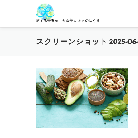
コ
ン
テ
旅する美養家｜天命美人 あまのゆうき
ン
ツ
へ
スクリーンショット 2025-06-30 
ス
キ
ッ
プ