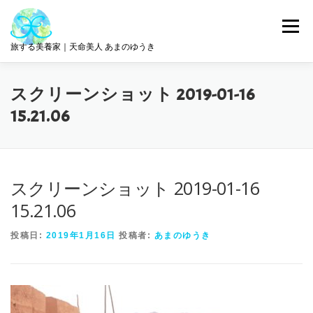
コ
ン
メニュー
テ
旅する美養家｜天命美人 あまのゆうき
ン
ツ
へ
統合美養
旅とリトリート
ABOUT ME
スクリーンショット 2019-01-16
ス
キ
15.21.06
ッ
プ
サロン情報
GET IN TOUCH
スクリーンショット 2019-01-16
15.21.06
投稿日:
2019年1月16日
投稿者:
あまのゆうき