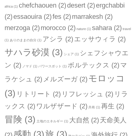
chefchaouen
(2)
desert
(2)
ergchabbi
africa
(1)
(2)
essaouira
(2)
fes
(2)
marrakesh
(2)
merzoga
(2)
morocco
(2)
sahara
(2)
nature
(1)
travel
アシラ
(2)
エッサウィラ
(2)
(1)
ありのままの自分
(1)
サハラ砂漠
(3)
シェフシャウエ
シェア
(1)
ン
(2)
ボルテックス
(2)
マ
ノマド
(1)
パワースポット
(1)
モロッコ
ラケシュ
(2)
メルズーガ
(2)
(3)
リトリート
(2)
リフレッシュ
(2)
リラ
ックス
(2)
ワルザザード
(2)
再生
(2)
共有
(1)
冒険
(3)
大自然
(2)
天命美人
土地のエネルギー
(1)
感動
(3)
旅
(3)
(2)
海外旅行
(2)
旅セラピー
(1)