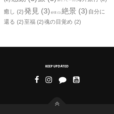
発見
(3)
絶景
(3)
癒し
(2)
自分に
砂漠
(1)
還る
(2)
至福
(2)
魂の目覚め
(2)
KEEP UPDATED