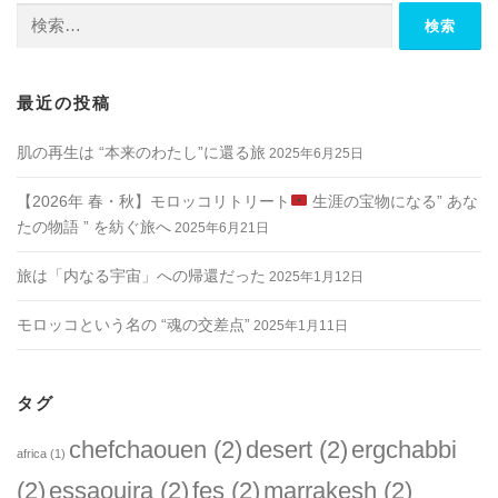
検
索:
最近の投稿
肌の再生は “本来のわたし”に還る旅
2025年6月25日
【2026年 春・秋】モロッコリトリート
生涯の宝物になる” あな
たの物語 ” を紡ぐ旅へ
2025年6月21日
旅は「内なる宇宙」への帰還だった
2025年1月12日
モロッコという名の “魂の交差点”
2025年1月11日
タグ
chefchaouen
(2)
desert
(2)
ergchabbi
africa
(1)
(2)
essaouira
(2)
fes
(2)
marrakesh
(2)