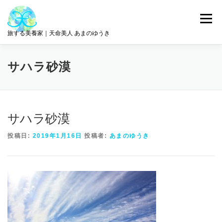
コ
ン
メニュー
テ
旅する美養家｜天命美人 あまのゆうき
ン
ツ
へ
統合美養
旅とリトリート
ABOUT ME
サハラ砂漠
ス
キ
ッ
プ
サロン情報
GET IN TOUCH
サハラ砂漠
投稿日:
2019年1月16日
投稿者:
あまのゆうき