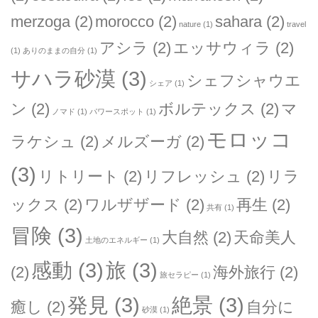
merzoga
(2)
morocco
(2)
sahara
(2)
nature
(1)
travel
アシラ
(2)
エッサウィラ
(2)
(1)
ありのままの自分
(1)
サハラ砂漠
(3)
シェフシャウエ
シェア
(1)
ン
(2)
ボルテックス
(2)
マ
ノマド
(1)
パワースポット
(1)
モロッコ
ラケシュ
(2)
メルズーガ
(2)
(3)
リトリート
(2)
リフレッシュ
(2)
リラ
ックス
(2)
ワルザザード
(2)
再生
(2)
共有
(1)
冒険
(3)
大自然
(2)
天命美人
土地のエネルギー
(1)
感動
(3)
旅
(3)
(2)
海外旅行
(2)
旅セラピー
(1)
発見
(3)
絶景
(3)
癒し
(2)
自分に
砂漠
(1)