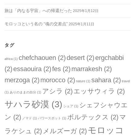
旅は「内なる宇宙」への帰還だった
2025年1月12日
モロッコという名の “魂の交差点”
2025年1月11日
タグ
chefchaouen
(2)
desert
(2)
ergchabbi
africa
(1)
(2)
essaouira
(2)
fes
(2)
marrakesh
(2)
merzoga
(2)
morocco
(2)
sahara
(2)
nature
(1)
travel
アシラ
(2)
エッサウィラ
(2)
(1)
ありのままの自分
(1)
サハラ砂漠
(3)
シェフシャウエ
シェア
(1)
ン
(2)
ボルテックス
(2)
マ
ノマド
(1)
パワースポット
(1)
モロッコ
ラケシュ
(2)
メルズーガ
(2)