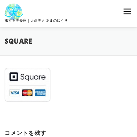
コ
ン
メニュー
テ
旅する美養家｜天命美人 あまのゆうき
ン
ツ
へ
統合美養
旅とリトリート
ABOUT ME
SQUARE
ス
キ
ッ
プ
サロン情報
GET IN TOUCH
コメントを残す