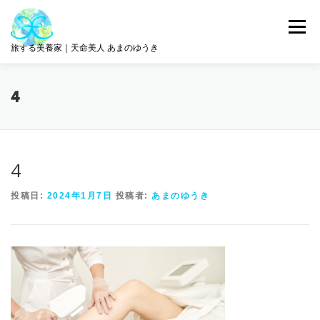
コ
ン
メニュー
テ
旅する美養家｜天命美人 あまのゆうき
ン
ツ
へ
統合美養
旅とリトリート
ABOUT ME
4
ス
キ
ッ
プ
サロン情報
GET IN TOUCH
4
投稿日:
2024年1月7日
投稿者:
あまのゆうき