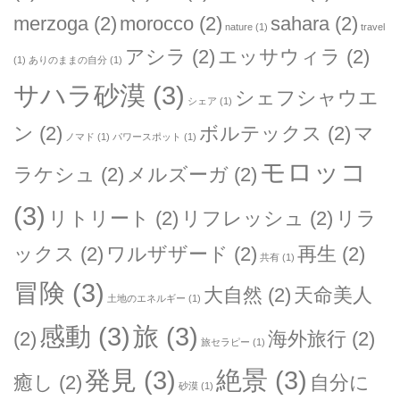
merzoga
(2)
morocco
(2)
sahara
(2)
nature
(1)
travel
アシラ
(2)
エッサウィラ
(2)
(1)
ありのままの自分
(1)
サハラ砂漠
(3)
シェフシャウエ
シェア
(1)
ン
(2)
ボルテックス
(2)
マ
ノマド
(1)
パワースポット
(1)
モロッコ
ラケシュ
(2)
メルズーガ
(2)
(3)
リトリート
(2)
リフレッシュ
(2)
リラ
ックス
(2)
ワルザザード
(2)
再生
(2)
共有
(1)
冒険
(3)
大自然
(2)
天命美人
土地のエネルギー
(1)
感動
(3)
旅
(3)
(2)
海外旅行
(2)
旅セラピー
(1)
発見
(3)
絶景
(3)
癒し
(2)
自分に
砂漠
(1)