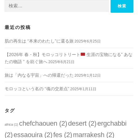
検
索:
最近の投稿
肌の再生は “本来のわたし”に還る旅
2025年6月25日
【2026年 春・秋】モロッコリトリート
生涯の宝物になる” あな
たの物語 ” を紡ぐ旅へ
2025年6月21日
旅は「内なる宇宙」への帰還だった
2025年1月12日
モロッコという名の “魂の交差点”
2025年1月11日
タグ
chefchaouen
(2)
desert
(2)
ergchabbi
africa
(1)
(2)
essaouira
(2)
fes
(2)
marrakesh
(2)