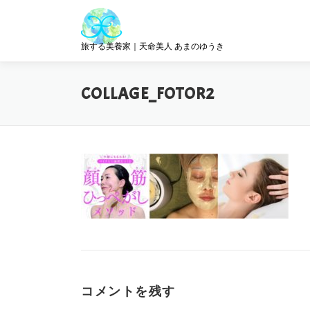
コ
ン
テ
旅する美養家｜天命美人 あまのゆうき
ン
ツ
へ
COLLAGE_FOTOR2
ス
キ
ッ
プ
コメントを残す