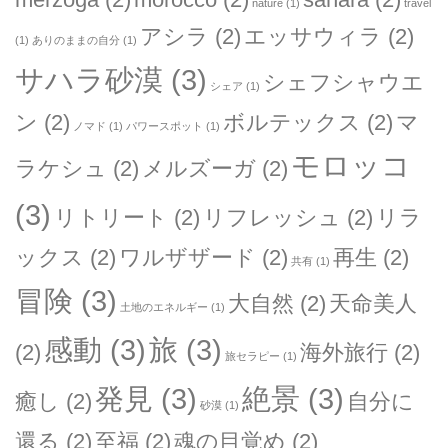
nature
(1)
travel
アシラ
(2)
エッサウィラ
(2)
(1)
ありのままの自分
(1)
サハラ砂漠
(3)
シェフシャウエ
シェア
(1)
ン
(2)
ボルテックス
(2)
マ
ノマド
(1)
パワースポット
(1)
モロッコ
ラケシュ
(2)
メルズーガ
(2)
(3)
リトリート
(2)
リフレッシュ
(2)
リラ
ックス
(2)
ワルザザード
(2)
再生
(2)
共有
(1)
冒険
(3)
大自然
(2)
天命美人
土地のエネルギー
(1)
感動
(3)
旅
(3)
(2)
海外旅行
(2)
旅セラピー
(1)
発見
(3)
絶景
(3)
癒し
(2)
自分に
砂漠
(1)
還る
(2)
至福
(2)
魂の目覚め
(2)