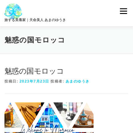
コ
ン
メニュー
テ
旅する美養家｜天命美人 あまのゆうき
ン
ツ
へ
統合美養
旅とリトリート
ABOUT ME
魅惑の国モロッコ
ス
キ
ッ
プ
サロン情報
GET IN TOUCH
魅惑の国モロッコ
投稿日:
2023年7月23日
投稿者:
あまのゆうき