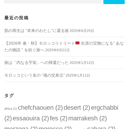
索:
最近の投稿
肌の再生は “本来のわたし”に還る旅
2025年6月25日
【2026年 春・秋】モロッコリトリート
生涯の宝物になる” あな
たの物語 ” を紡ぐ旅へ
2025年6月21日
旅は「内なる宇宙」への帰還だった
2025年1月12日
モロッコという名の “魂の交差点”
2025年1月11日
タグ
chefchaouen
(2)
desert
(2)
ergchabbi
africa
(1)
(2)
essaouira
(2)
fes
(2)
marrakesh
(2)
merzoga
(2)
morocco
(2)
sahara
(2)