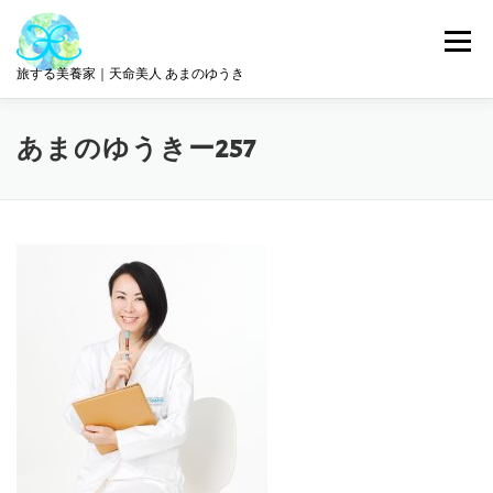
コ
ン
メニュー
テ
旅する美養家｜天命美人 あまのゆうき
ン
ツ
へ
統合美養
旅とリトリート
ABOUT ME
あまのゆうきー257
ス
キ
ッ
プ
サロン情報
GET IN TOUCH