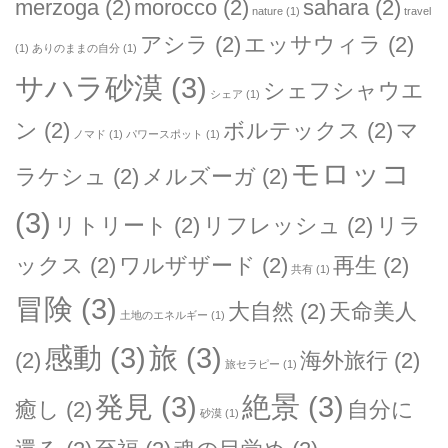
merzoga
(2)
morocco
(2)
sahara
(2)
nature
(1)
travel
アシラ
(2)
エッサウィラ
(2)
(1)
ありのままの自分
(1)
サハラ砂漠
(3)
シェフシャウエ
シェア
(1)
ン
(2)
ボルテックス
(2)
マ
ノマド
(1)
パワースポット
(1)
モロッコ
ラケシュ
(2)
メルズーガ
(2)
(3)
リトリート
(2)
リフレッシュ
(2)
リラ
ックス
(2)
ワルザザード
(2)
再生
(2)
共有
(1)
冒険
(3)
大自然
(2)
天命美人
土地のエネルギー
(1)
感動
(3)
旅
(3)
(2)
海外旅行
(2)
旅セラピー
(1)
発見
(3)
絶景
(3)
癒し
(2)
自分に
砂漠
(1)