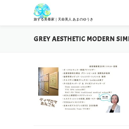
コ
ン
テ
旅する美養家｜天命美人 あまのゆうき
ン
ツ
へ
GREY AESTHETIC MODERN SIM
ス
キ
ッ
プ